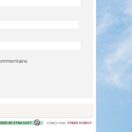
commentaire.
RED BY ETNA SOFT
CONÇU PAR
CYBER DONUT